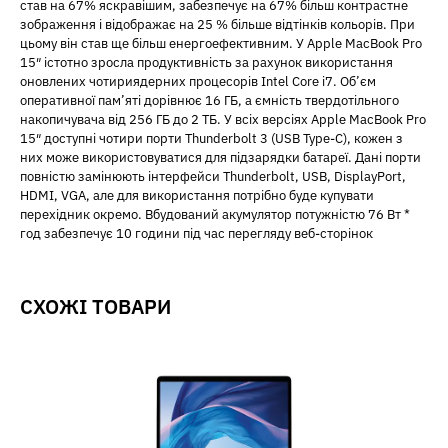
став на 67% яскравішим, забезпечує на 67% більш контрастне
зображення і відображає на 25 % більше відтінків кольорів. При
цьому він став ще більш енергоефективним. У Apple MacBook Pro
15″ істотно зросла продуктивність за рахунок використання
оновлених чотириядерних процесорів Intel Core i7. Об’єм
оперативної пам’яті дорівнює 16 ГБ, а ємність твердотільного
накопичувача від 256 ГБ до 2 ТБ. У всіх версіях Apple MacBook Pro
15″ доступні чотири порти Thunderbolt 3 (USB Type-C), кожен з
них може використовуватися для підзарядки батареї. Дані порти
повністю замінюють інтерфейси Thunderbolt, USB, DisplayPort,
HDMI, VGA, але для використання потрібно буде купувати
перехідник окремо. Вбудований акумулятор потужністю 76 Вт *
год забезпечує 10 години під час перегляду веб-сторінок
СХОЖІ ТОВАРИ