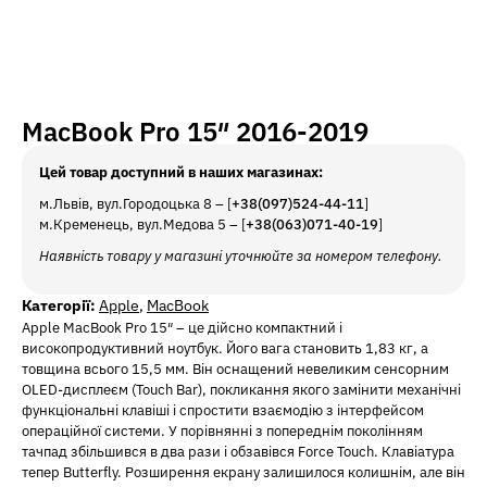
MacBook Pro 15″ 2016-2019
Цей товар доступний в наших магазинах:
м.Львів, вул.Городоцька 8 – [
+38(097)524-44-11
]
м.Кременець, вул.Медова 5 – [
+38(063)071-40-19
]
Наявність товару у магазині уточнюйте за номером телефону.
Категорії:
Apple
,
MacBook
Apple MacBook Pro 15″ – це дійсно компактний і
високопродуктивний ноутбук. Його вага становить 1,83 кг, а
товщина всього 15,5 мм. Він оснащений невеликим сенсорним
OLED-дисплеєм (Touch Bar), покликання якого замінити механічні
функціональні клавіші і спростити взаємодію з інтерфейсом
операційної системи. У порівнянні з попереднім поколінням
тачпад збільшився в два рази і обзавівся Force Touch. Клавіатура
тепер Butterfly. Розширення екрану залишилося колишнім, але він