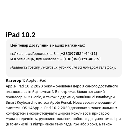
iPad 10.2
Цей товар доступний в наших магазинах:
м.Львів, вул.Городоцька 8 – [
+38(097)524-44-11
]
м.Кременець, вул.Медова 5 – [
+38(063)071-40-19
]
Наявність товару у магазині уточнюйте за номером телефону.
Категорії:
Apple
,
iPad
Apple iPad 10.2 2020 року – оновлена версія самого доступного
планшета в лінійці компанії. Він отримав більш потужний
процесор A12 Bionic, а також підтримку зовнішньої клавіатури
Smart Keyboard і стилуса Apple Pencil. Нова версія операційної
системи iOS 14Apple iPad 10.2 2020 дозволяє з максимальним
комфортом використовувати широкі можливості пристрою:
мультизадачність, рукописні замітки, робота з документами, ігри
(в тому числі і з підтримкою геймпада PS4 або Xbox), а також