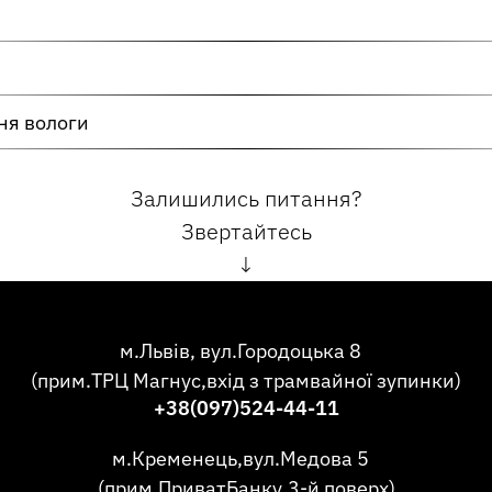
ня вологи
Залишились питання?
Звертайтесь
↓
м.Львів, вул.Городоцька 8
(прим.ТРЦ Магнус,вхід з трамвайної зупинки)
+38(097)524-44-11
м.Кременець,вул.Медова 5
(прим.ПриватБанку,3-й поверх)