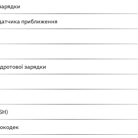
 зарядки
 датчика приближення
здротової зарядки
SH)
іокодек