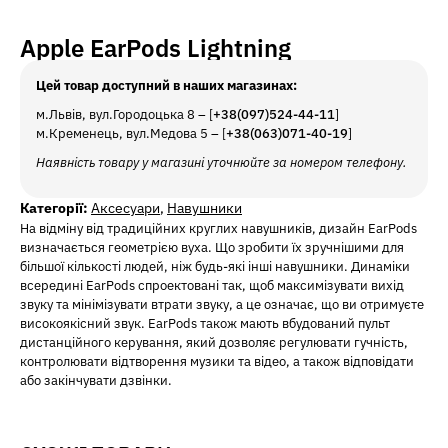
Apple EarPods Lightning
Цей товар доступний в наших магазинах:
м.Львів, вул.Городоцька 8 – [
+38(097)524-44-11
]
м.Кременець, вул.Медова 5 – [
+38(063)071-40-19
]
Наявність товару у магазині уточнюйте за номером телефону.
Категорії:
Аксесуари
,
Навушники
На відміну від традиційних круглих навушників, дизайн EarPods
визначається геометрією вуха. Що зробити їх зручнішими для
більшої кількості людей, ніж будь-які інші навушники. Динаміки
всередині EarPods спроектовані так, щоб максимізувати вихід
звуку та мінімізувати втрати звуку, а це означає, що ви отримуєте
високоякісний звук. EarPods також мають вбудований пульт
дистанційного керування, який дозволяє регулювати гучність,
контролювати відтворення музики та відео, а також відповідати
або закінчувати дзвінки.